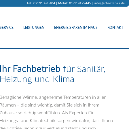
Tel: 02191 420404 | Mobil: 0172 2425445 |
info@schaefer-rs.de
SERVICE
LEISTUNGEN
ENERGIE SPAREN IM HAUS
KONTAKT
Ihr Fachbetrieb
für Sanitär,
Heizung und Klima
Behagliche Wärme, angenehme Temperaturen in allen
Räumen – die sind wichtig, damit Sie sich in Ihrem
Zuhause so richtig wohlfühlen. Als Experten für
Heizungs- und Klimatechnik sorgen wir dafür, dass Ihnen
die richtige Technik zur Verfügung steht und sich