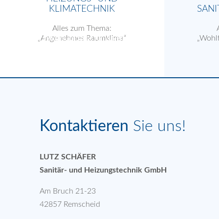
KLIMATECHNIK
SANI
Alles zum Thema:
„Angenehmes Raumklima“
„Wohl
Der Name Weishaupt steht für Zuverlässigkeit,
hohe Qualität und besten Service. Daher
vertrauen wir schon seit Jahren auf Weishaupt-
Geräte und Zubehörteile.
Kontaktieren
Sie uns!
LUTZ SCHÄFER
Sanitär- und Heizungstechnik GmbH
Am Bruch 21-23
42857 Remscheid