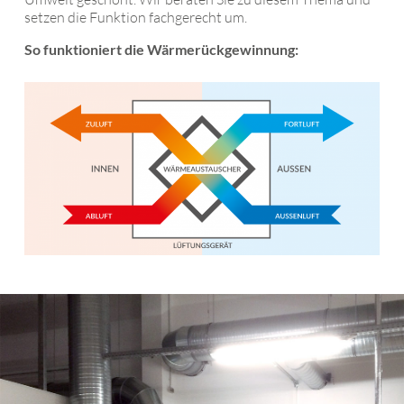
FÖRDERMÖGLICHKEITEN
WÄRMERÜCKGEWINNUNG
setzen die Funktion fachgerecht um.
So funktioniert die Wärmerückgewinnung: