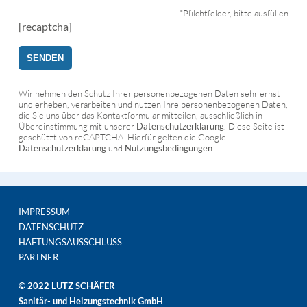
*Pfilchtfelder, bitte ausfüllen
[recaptcha]
Wir nehmen den Schutz Ihrer personenbezogenen Daten sehr ernst
und erheben, verarbeiten und nutzen Ihre personenbezogenen Daten,
die Sie uns über das Kontaktformular mitteilen, ausschließlich in
Übereinstimmung mit unserer
Datenschutzerklärung
. Diese Seite ist
geschützt von reCAPTCHA. Hierfür gelten die Google
Datenschutzerklärung
und
Nutzungsbedingungen
.
IMPRESSUM
DATENSCHUTZ
HAFTUNGSAUSSCHLUSS
PARTNER
© 2022 LUTZ SCHÄFER
Sanitär- und Heizungstechnik GmbH