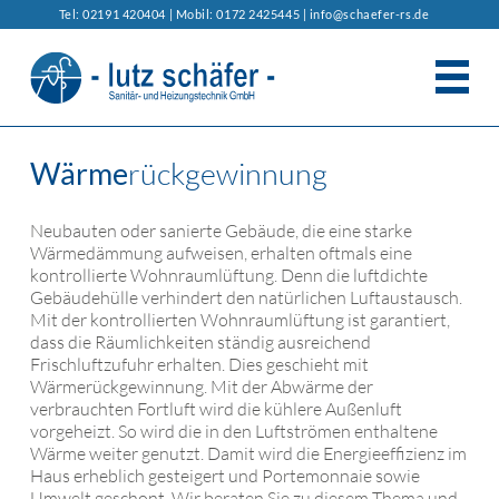
Tel: 02191 420404 | Mobil: 0172 2425445 |
info@schaefer-rs.de
DAS UNTERNEHMEN
Wärme
rückgewinnung
BERATUNG/SERVICE
Neubauten oder sanierte Gebäude, die eine starke
Wärmedämmung aufweisen, erhalten oftmals eine
LEISTUNGEN
kontrollierte Wohnraumlüftung. Denn die luftdichte
Gebäudehülle verhindert den natürlichen Luftaustausch.
HEIZUNGS- UND KLIMATECHNIK
ENERGIE SPAREN IM HAUS
Mit der kontrollierten Wohnraumlüftung ist garantiert,
dass die Räumlichkeiten ständig ausreichend
BAD- UND SANITÄRINSTALLATION
HYDRAULISCHER ABGLEICH
KONTAKT
Frischluftzufuhr erhalten. Dies geschieht mit
Wärmerückgewinnung. Mit der Abwärme der
verbrauchten Fortluft wird die kühlere Außenluft
WOHNRAUMLÜFTUNG
WÄRMEPUMPE
vorgeheizt. So wird die in den Luftströmen enthaltene
Wärme weiter genutzt. Damit wird die Energieeffizienz im
STAUBSAUGERSYSTEME
UMWELT- UND SOLARTECHNIK
Haus erheblich gesteigert und Portemonnaie sowie
Umwelt geschont. Wir beraten Sie zu diesem Thema und