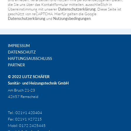
die Sie uns über das Kontaktformular mitteilen, ausschließlich in
Übereinstimmung mit unserer
Datenschutzerklärung
. Diese Seite ist
geschützt von reCAPTCHA. Hierfür gelten die Google
Datenschutzerklärung
und
Nutzungsbedingungen
.
IMPRESSUM
DATENSCHUTZ
HAFTUNGSAUSSCHLUSS
PARTNER
© 2022 LUTZ SCHÄFER
Sanitär- und Heizungstechnik GmbH
Am Bruch 21-23
42857 Remscheid
Tel.: 02191 420404
Fax: 02191 927215
Mobil: 0172 2425445