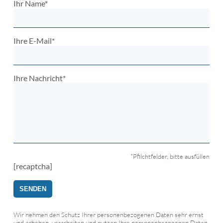
Ihr Name*
Ihre E-Mail*
Ihre Nachricht*
*Pfilchtfelder, bitte ausfüllen
[recaptcha]
Wir nehmen den Schutz Ihrer personenbezogenen Daten sehr ernst
und erheben, verarbeiten und nutzen Ihre personenbezogenen Daten,