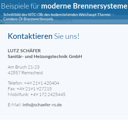
Beispiele für
moderne Brennersysteme
Schnittbild eines Gas-Brennwertgeräts Weishaupt Thermo Condens.
Schnittbild des WTC-OB, des bodenstehenden Weishaupt Thermo
Condens Öl-Brennwertkessels.
Kontaktieren
Sie uns!
LUTZ SCHÄFER
Sanitär- und Heizungstechnik GmbH
Am Bruch 21-23
42857 Remscheid
Telefon: +49 2191 420404
Fax: +49 2191 927215
Mobilfunk: +49 172 2425445
E-Mail:
info@schaefer-rs.de