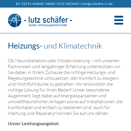
Tel: 02191 420404 | Mobil: 0172 2425445 |
info@schaefer-rs.de
DAS UNTERNEHMEN
Heizungs-
und Klimatechnik
BERATUNG/SERVICE
Ob Neuinstallation oder Modernisierung – mit unserem
Fachwissen und langjähriger Erfahrung unterstützen wir
LEISTUNGEN
Sie dabei, in Ihrem Zuhause die richtige Heizungs- und
Regelungstechnik umzusetzen, den Komfort zu steigern
HEIZUNGS- UND KLIMATECHNIK
ENERGIE SPAREN IM HAUS
und Wohlfühlräume zu gestalten. Wir entwickeln die
richtige Lösung für Ihren Bedarf. Unser besonderes
BAD- UND SANITÄRINSTALLATION
HYDRAULISCHER ABGLEICH
KONTAKT
Augenmerk liegt dabei auf energiesparsamen und
umweltfreundlichen Anlagen sowie auf Installationen, die
komfortabel und einfach zu bedienen sind. Auch für
WOHNRAUMLÜFTUNG
WÄRMEPUMPE
Wartung und Reparatur können Sie auf uns zählen.
STAUBSAUGERSYSTEME
UMWELT- UND SOLARTECHNIK
Unser Leistungsangebot: