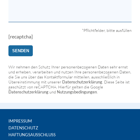
*Pfilchtfelder, bitte ausfüllen
[recaptcha]
Wir nehmen den Schutz Ihrer personenbezogenen Daten sehr ernst
und erheben, verarbeiten und nutzen Ihre personenbezogenen Daten,
die Sie uns über das Kontaktformular mitteilen, ausschließlich in
Übereinstimmung mit unserer
Datenschutzerklärung
. Diese Seite ist
geschützt von reCAPTCHA. Hierfür gelten die Google
Datenschutzerklärung
und
Nutzungsbedingungen
.
IMPRESSUM
DATENSCHUTZ
HAFTUNGSAUSSCHLUSS