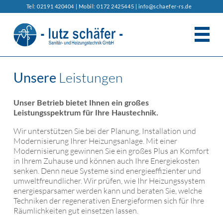
Tel: 02191 420404 | Mobil: 0172 2425445 |
info@schaefer-rs.de
DAS UNTERNEHMEN
Unsere
Leistungen
BERATUNG/SERVICE
Unser Betrieb bietet Ihnen ein großes
Leistungsspektrum für Ihre Haustechnik.
LEISTUNGEN
Wir unterstützen Sie bei der Planung, Installation und
HEIZUNGS- UND KLIMATECHNIK
ENERGIE SPAREN IM HAUS
Modernisierung Ihrer Heizungsanlage. Mit einer
Modernisierung gewinnen Sie ein großes Plus an Komfort
in Ihrem Zuhause und können auch Ihre Energiekosten
BAD- UND SANITÄRINSTALLATION
HYDRAULISCHER ABGLEICH
KONTAKT
senken. Denn neue Systeme sind energieeffizienter und
umweltfreundlicher. Wir prüfen, wie Ihr Heizungssystem
WOHNRAUMLÜFTUNG
WÄRMEPUMPE
energiesparsamer werden kann und beraten Sie, welche
Techniken der regenerativen Energieformen sich für Ihre
STAUBSAUGERSYSTEME
UMWELT- UND SOLARTECHNIK
Räumlichkeiten gut einsetzen lassen.